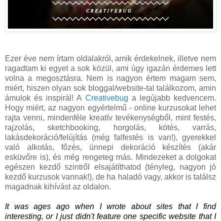
Ezer éve nem írtam oldalakról, amik érdekelnek, illetve nem
ragadtam ki egyet a sok közül, ami úgy igazán érdemes lett
volna a megosztásra. Nem is nagyon értem magam sem,
miért, hiszen olyan sok bloggal/website-tal találkozom, amin
ámulok és inspirál! A
Creativebug
a legújabb kedvencem.
Hogy miért, az nagyon egyértelmű - online kurzusokat lehet
rajta venni, mindenféle kreatív tevékenységből, mint festés,
rajzolás, sketchbooking, horgolás, kötés, varrás,
lakásdekoráció/felújítás (még falfestés is van!), gyerekkel
való alkotás, főzés, ünnepi dekoráció készítés (akár
esküvőre is), és még rengeteg más. Mindezeket a dolgokat
egészen kezdő szintről elsajátíthatod (tényleg, nagyon jó
kezdő kurzusok vannak!), de ha haladó vagy, akkor is találsz
magadnak kihívást az oldalon.
It was ages ago when I wrote about sites that I find
interesting, or I just didn't feature one specific website that I