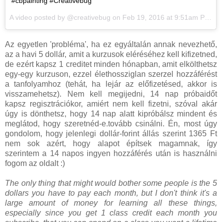
#cbpainting #Creativebug
A video posted by @creativebug on
Feb 19, 2016 at 9:51am PST
Az egyetlen 'probléma', ha ez egyáltalán annak nevezhető,
az a havi 5 dollár, amit a kurzusok eléréséhez kell kifizetned,
de ezért kapsz 1 creditet minden hónapban, amit elkölthetsz
egy-egy kurzuson, ezzel élethossziglan szerzel hozzáférést
a tanfolyamhoz (tehát, ha lejár az előfizetésed, akkor is
visszamehetsz). Nem kell megijedni, 14 nap próbaidőt
kapsz regisztrációkor, amiért nem kell fizetni, szóval akár
úgy is dönthetsz, hogy 14 nap alatt kipróbálsz mindent és
meglátod, hogy szeretnéd-e.tovább csinálni. Én, most úgy
gondolom, hogy jelenlegi dollár-forint állás szerint 1365 Ft
nem sok azért, hogy alapot építsek magamnak, így
szerintem a 14 napos ingyen hozzáférés után is használni
fogom az oldalt :)
The only thing that might would bother some people is the 5
dollars you have to pay each month, but I don't think it's a
large amount of money for learning all these things,
especially since you get 1 class credit each month you