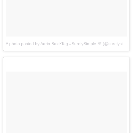
A photo posted by Aaria Baid•Tag #SurelySimple 💜 (@surelysimplechallenge)