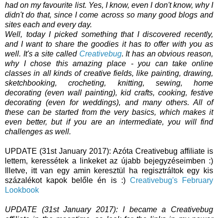
had on my favourite list. Yes, I know, even I don't know, why I
didn't do that, since I come across so many good blogs and
sites each and every day.
Well, today I picked something that I discovered recently,
and I want to share the goodies it has to offer with you as
well. It's a site called
Creativebug
. It has an obvious reason,
why I chose this amazing place - you can take online
classes in all kinds of creative fields, like painting, drawing,
sketchbooking, crocheting, knitting, sewing, home
decorating (even wall painting), kid crafts, cooking, festive
decorating (even for weddings), and many others. All of
these can be started from the very basics, which makes it
even better, but if you are an intermediate, you will find
challenges as well.
UPDATE (31st January 2017): Azóta Creativebug affiliate is
lettem, keressétek a linkeket az újabb bejegyzéseimben :)
Illetve, itt van egy amin keresztül ha regisztráltok egy kis
százalékot kapok belőle én is :)
Creativebug's February
Lookbook
UPDATE (31st January 2017): I became a Creativebug