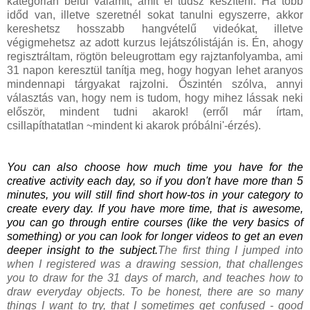
kategórián belül valamit, amit el tudsz készíteni. Ha több
időd van, illetve szeretnél sokat tanulni egyszerre, akkor
kereshetsz hosszabb hangvételű videókat, illetve
végigmehetsz az adott kurzus lejátszólistáján is. Én, ahogy
regisztráltam, rögtön beleugrottam egy rajztanfolyamba, ami
31 napon keresztül tanítja meg, hogy hogyan lehet aranyos
mindennapi tárgyakat rajzolni. Őszintén szólva, annyi
választás van, hogy nem is tudom, hogy mihez lássak neki
először, mindent tudni akarok! (erről már írtam,
csillapíthatatlan ~mindent ki akarok próbálni'-érzés).
You can also choose how much time you have for the
creative activity each day, so if you don't have more than 5
minutes, you will still find short how-tos in your category to
create every day. If you have more time, that is awesome,
you can go through entire courses (like the very basics of
something) or you can look for longer videos to get an even
deeper insight to the subject.
The first thing I jumped into
when I registered was a drawing session, that challenges
you to draw for the 31 days of march, and teaches how to
draw everyday objects. To be honest, there are so many
things I want to try, that I sometimes get confused - good