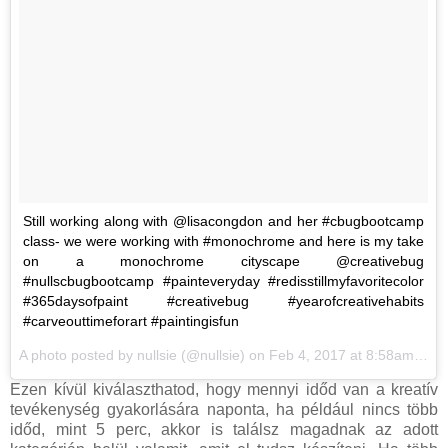
Still working along with @lisacongdon and her #cbugbootcamp
class- we were working with #monochrome and here is my take
on a monochrome cityscape @creativebug
#nullscbugbootcamp #painteveryday #redisstillmyfavoritecolor
#365daysofpaint #creativebug #yearofcreativehabits
#carveouttimeforart #paintingisfun
A photo posted by nullsie (@nullsie) on
Feb 4, 2017 at 8:58am PST
Ezen kívül kiválaszthatod, hogy mennyi időd van a kreatív
tevékenység gyakorlására naponta, ha például nincs több
időd, mint 5 perc, akkor is találsz magadnak az adott